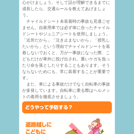
心がけましょう。そして話が理解できるまでに
成長したら、交通ルールを教えてあげましょ
う。
チャイルドシート未装着時の事故も見過ごせ
ません。自家用車では必ず体に合ったチャイル
ドシートやジュニアシートを使用しましょう。
「近所だから」「泣き止まないから」「授乳し
たいから」という理由でチャイルドシートを装
着しないでおくと、万が一事故になった際、こ
どもだけが車外に投げ出され、重いケガを負っ
たり命を落としたりすることもあります。そう
ならないためにも、常に装着することが重要で
す。
また、車による事故だけでなく自転車の事故
が多発しています。自転車に乗る際はヘルメッ
トの着用を徹底させましょう。