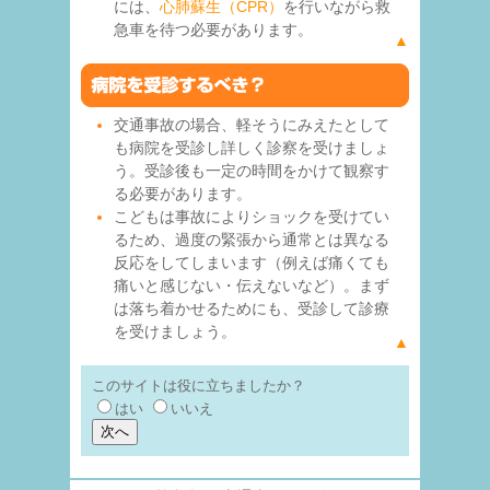
には、
心肺蘇生（CPR）
を行いながら救
急車を待つ必要があります。
▲
交通事故の場合、軽そうにみえたとして
も病院を受診し詳しく診察を受けましょ
う。受診後も一定の時間をかけて観察す
る必要があります。
こどもは事故によりショックを受けてい
るため、過度の緊張から通常とは異なる
反応をしてしまいます（例えば痛くても
痛いと感じない・伝えないなど）。まず
は落ち着かせるためにも、受診して診療
を受けましょう。
▲
このサイトは役に立ちましたか？
はい
いいえ